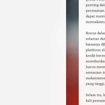
penting da
permainan.
dapat memb
memaksima
Bonus dalam
selamat dat
biasanya d
platform sl
kredit berm
memberika
harus memp
semacam in
mekanisme 
yang tinggi.
Selain itu,
kali pemai