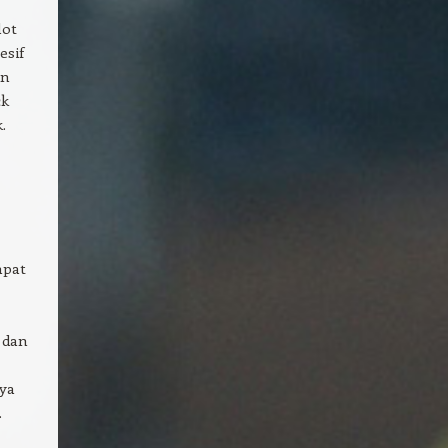
lot
esif
in
ck
.
apat
 dan
nya
.