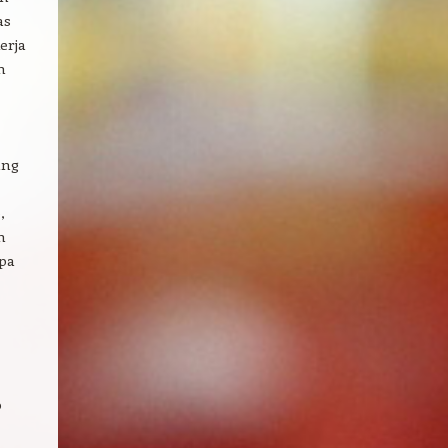
as
erja
n
ang
,
h
pa
p