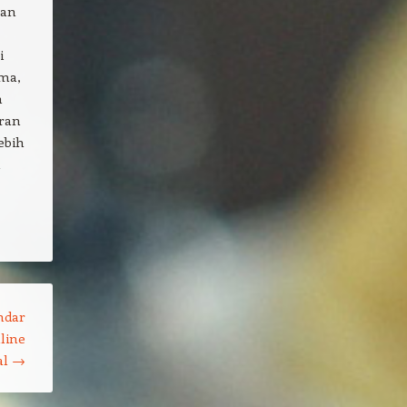
man
i
ama,
n
ran
ebih
u
ndar
line
al
→