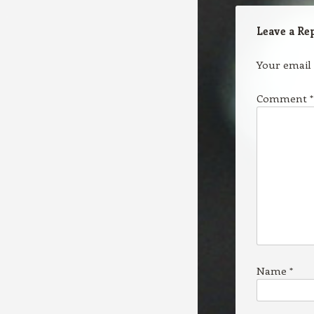
Leave a Re
Your email 
Comment
*
Name
*