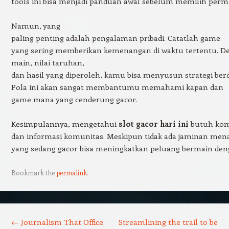
tools ini bisa menjadi panduan awal sebelum memilih perm
Namun, yang
paling penting adalah pengalaman pribadi. Catatlah game
yang sering memberikan kemenangan di waktu tertentu. D
main, nilai taruhan,
dan hasil yang diperoleh, kamu bisa menyusun strategi berd
Pola ini akan sangat membantumu memahami kapan dan
game mana yang cenderung gacor.
Kesimpulannya, mengetahui
slot gacor hari ini
butuh komb
dan informasi komunitas. Meskipun tidak ada jaminan me
yang sedang gacor bisa meningkatkan peluang bermain denga
Bookmark the
permalink
.
Post navigation
←
Journalism That Office
Streamlining the trail to be