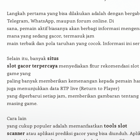
Langkah pertama yang bisa dilakukan adalah dengan bergab
Telegram, WhatsApp, maupun forum online. Di
sana, pemain aktif biasanya akan berbagi informasi menge
mana yang sedang gacor, termasuk jam
main terbaik dan pola taruhan yang cocok. Informasi ini se
Selain itu, banyak
situs
slot gacor terpercaya
menyediakan fitur rekomendasi slot
game yang
paling banyak memberikan kemenangan kepada pemain hari 
juga menunjukkan data RTP live (Return to Player)
yang diperbarui setiap jam, memberikan gambaran tentang
masing game.
Cara lain
yang cukup populer adalah memanfaatkan
tools slot
scanner
atau aplikasi prediksi gacor yang bisa diunduh. Apl