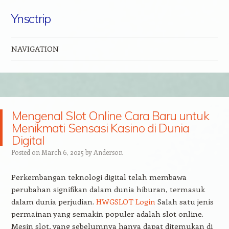
Ynsctrip
NAVIGATION
Skip to content
Mengenal Slot Online Cara Baru untuk
Menikmati Sensasi Kasino di Dunia
Digital
Posted on
March 6, 2025
by
Anderson
Perkembangan teknologi digital telah membawa
perubahan signifikan dalam dunia hiburan, termasuk
dalam dunia perjudian.
HWGSLOT Login
Salah satu jenis
permainan yang semakin populer adalah slot online.
Mesin slot, yang sebelumnya hanya dapat ditemukan di