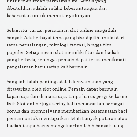
untuk menikmati permainan ini. Semua yang
dibutuhkan adalah sedikit keberuntungan dan
keberanian untuk memutar gulungan.
Selain itu, variasi permainan slot online sangatlah
banyak. Ada berbagai tema yang bisa dipilih, mulai dari
tema petualangan, mitologi, fantasi, hingga film
populer. Setiap mesin slot memiliki fitur dan hadiah
yang berbeda, sehingga pemain dapat terus menikmati
pengalaman baru setiap kali bermain.
Yang tak kalah penting adalah kenyamanan yang
ditawarkan oleh slot online. Pemain dapat bermain
kapan saja dan di mana saja, tanpa harus pergi ke kasino
fisik. Slot online juga sering kali menawarkan berbagai
bonus dan promosi yang memberikan kesempatan bagi
pemain untuk mendapatkan lebih banyak putaran atau
hadiah tanpa harus mengeluarkan lebih banyak uang.