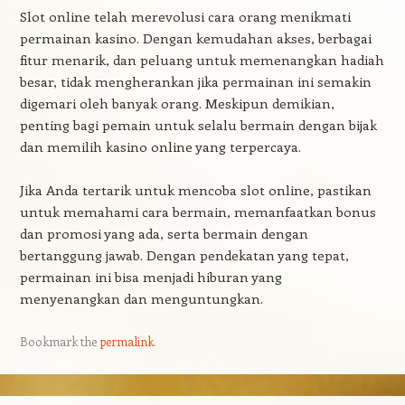
Slot online telah merevolusi cara orang menikmati
permainan kasino. Dengan kemudahan akses, berbagai
fitur menarik, dan peluang untuk memenangkan hadiah
besar, tidak mengherankan jika permainan ini semakin
digemari oleh banyak orang. Meskipun demikian,
penting bagi pemain untuk selalu bermain dengan bijak
dan memilih kasino online yang terpercaya.
Jika Anda tertarik untuk mencoba slot online, pastikan
untuk memahami cara bermain, memanfaatkan bonus
dan promosi yang ada, serta bermain dengan
bertanggung jawab. Dengan pendekatan yang tepat,
permainan ini bisa menjadi hiburan yang
menyenangkan dan menguntungkan.
Bookmark the
permalink
.