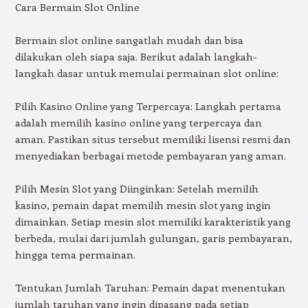
Cara Bermain Slot Online
Bermain slot online sangatlah mudah dan bisa
dilakukan oleh siapa saja. Berikut adalah langkah-
langkah dasar untuk memulai permainan slot online:
Pilih Kasino Online yang Terpercaya: Langkah pertama
adalah memilih kasino online yang terpercaya dan
aman. Pastikan situs tersebut memiliki lisensi resmi dan
menyediakan berbagai metode pembayaran yang aman.
Pilih Mesin Slot yang Diinginkan: Setelah memilih
kasino, pemain dapat memilih mesin slot yang ingin
dimainkan. Setiap mesin slot memiliki karakteristik yang
berbeda, mulai dari jumlah gulungan, garis pembayaran,
hingga tema permainan.
Tentukan Jumlah Taruhan: Pemain dapat menentukan
jumlah taruhan yang ingin dipasang pada setiap