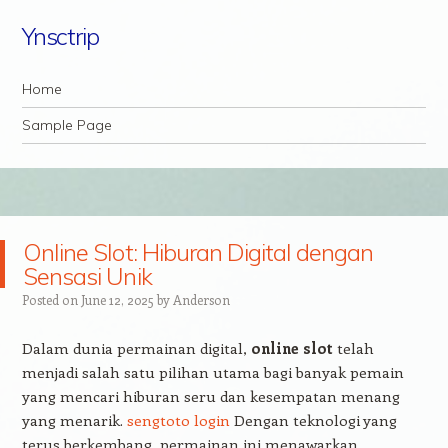
Ynsctrip
Navigation
Skip to content
Home
Sample Page
Online Slot: Hiburan Digital dengan
Sensasi Unik
Posted on
June 12, 2025
by
Anderson
Dalam dunia permainan digital,
online slot
telah
menjadi salah satu pilihan utama bagi banyak pemain
yang mencari hiburan seru dan kesempatan menang
yang menarik.
sengtoto login
Dengan teknologi yang
terus berkembang, permainan ini menawarkan