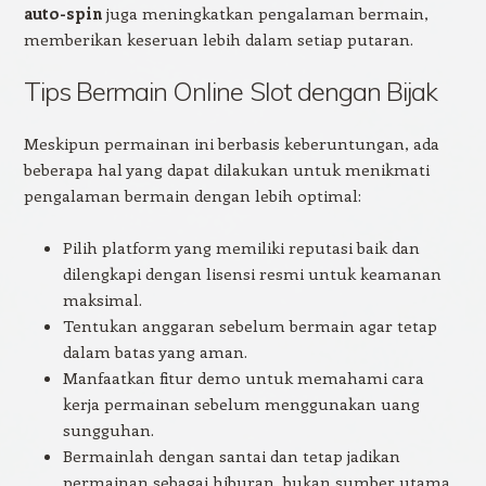
auto-spin
juga meningkatkan pengalaman bermain,
memberikan keseruan lebih dalam setiap putaran.
Tips Bermain Online Slot dengan Bijak
Meskipun permainan ini berbasis keberuntungan, ada
beberapa hal yang dapat dilakukan untuk menikmati
pengalaman bermain dengan lebih optimal:
Pilih platform yang memiliki reputasi baik dan
dilengkapi dengan lisensi resmi untuk keamanan
maksimal.
Tentukan anggaran sebelum bermain agar tetap
dalam batas yang aman.
Manfaatkan fitur demo untuk memahami cara
kerja permainan sebelum menggunakan uang
sungguhan.
Bermainlah dengan santai dan tetap jadikan
permainan sebagai hiburan, bukan sumber utama