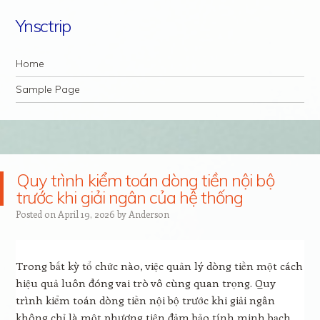
Ynsctrip
Navigation
Skip to content
Home
Sample Page
Quy trình kiểm toán dòng tiền nội bộ
trước khi giải ngân của hệ thống
Posted on
April 19, 2026
by
Anderson
Trong bất kỳ tổ chức nào, việc quản lý dòng tiền một cách
hiệu quả luôn đóng vai trò vô cùng quan trọng. Quy
trình kiểm toán dòng tiền nội bộ trước khi giải ngân
không chỉ là một phương tiện đảm bảo tính minh bạch