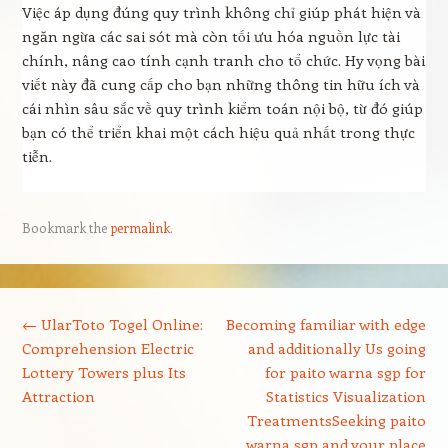
Việc áp dụng đúng quy trình không chỉ giúp phát hiện và
ngăn ngừa các sai sót mà còn tối ưu hóa nguồn lực tài
chính, nâng cao tính cạnh tranh cho tổ chức. Hy vọng bài
viết này đã cung cấp cho bạn những thông tin hữu ích và
cái nhìn sâu sắc về quy trình kiểm toán nội bộ, từ đó giúp
bạn có thể triển khai một cách hiệu quả nhất trong thực
tiễn.
Bookmark the
permalink
.
Post navigation
←
UlarToto Togel Online:
Becoming familiar with edge
Comprehension Electric
and additionally Us going
Lottery Towers plus Its
for paito warna sgp for
Attraction
Statistics Visualization
TreatmentsSeeking paito
warna sgp and your place