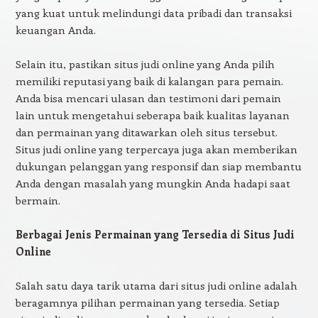
yang kuat untuk melindungi data pribadi dan transaksi
keuangan Anda.
Selain itu, pastikan situs judi online yang Anda pilih
memiliki reputasi yang baik di kalangan para pemain.
Anda bisa mencari ulasan dan testimoni dari pemain
lain untuk mengetahui seberapa baik kualitas layanan
dan permainan yang ditawarkan oleh situs tersebut.
Situs judi online yang terpercaya juga akan memberikan
dukungan pelanggan yang responsif dan siap membantu
Anda dengan masalah yang mungkin Anda hadapi saat
bermain.
Berbagai Jenis Permainan yang Tersedia di Situs Judi
Online
Salah satu daya tarik utama dari situs judi online adalah
beragamnya pilihan permainan yang tersedia. Setiap