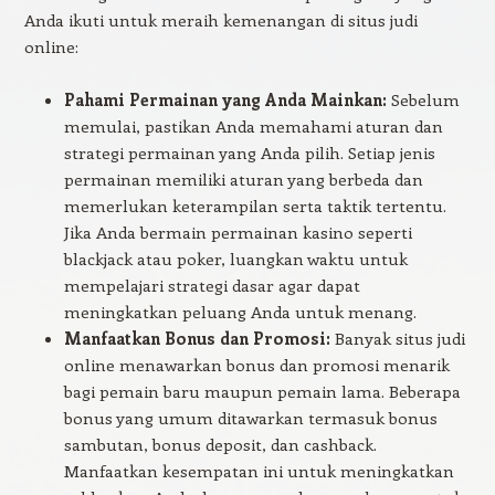
Anda ikuti untuk meraih kemenangan di situs judi
online:
Pahami Permainan yang Anda Mainkan:
Sebelum
memulai, pastikan Anda memahami aturan dan
strategi permainan yang Anda pilih. Setiap jenis
permainan memiliki aturan yang berbeda dan
memerlukan keterampilan serta taktik tertentu.
Jika Anda bermain permainan kasino seperti
blackjack atau poker, luangkan waktu untuk
mempelajari strategi dasar agar dapat
meningkatkan peluang Anda untuk menang.
Manfaatkan Bonus dan Promosi:
Banyak situs judi
online menawarkan bonus dan promosi menarik
bagi pemain baru maupun pemain lama. Beberapa
bonus yang umum ditawarkan termasuk bonus
sambutan, bonus deposit, dan cashback.
Manfaatkan kesempatan ini untuk meningkatkan