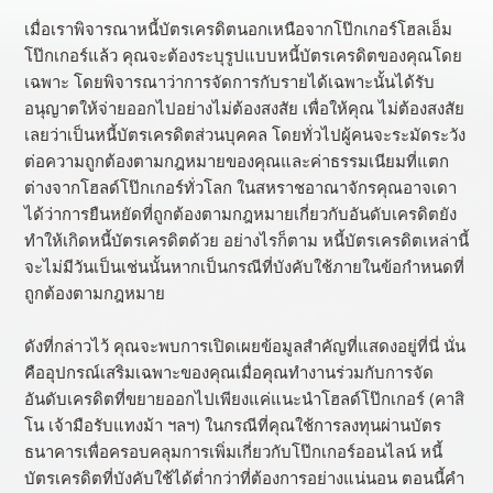
เมื่อเราพิจารณาหนี้บัตรเครดิตนอกเหนือจากโป๊กเกอร์โฮลเอ็ม
โป๊กเกอร์แล้ว คุณจะต้องระบุรูปแบบหนี้บัตรเครดิตของคุณโดย
เฉพาะ โดยพิจารณาว่าการจัดการกับรายได้เฉพาะนั้นได้รับ
อนุญาตให้จ่ายออกไปอย่างไม่ต้องสงสัย เพื่อให้คุณ ไม่ต้องสงสัย
เลยว่าเป็นหนี้บัตรเครดิตส่วนบุคคล โดยทั่วไปผู้คนจะระมัดระวัง
ต่อความถูกต้องตามกฎหมายของคุณและค่าธรรมเนียมที่แตก
ต่างจากโฮลด์โป๊กเกอร์ทั่วโลก ในสหราชอาณาจักรคุณอาจเดา
ได้ว่าการยืนหยัดที่ถูกต้องตามกฎหมายเกี่ยวกับอันดับเครดิตยัง
ทำให้เกิดหนี้บัตรเครดิตด้วย อย่างไรก็ตาม หนี้บัตรเครดิตเหล่านี้
จะไม่มีวันเป็นเช่นนั้นหากเป็นกรณีที่บังคับใช้ภายในข้อกำหนดที่
ถูกต้องตามกฎหมาย
ดังที่กล่าวไว้ คุณจะพบการเปิดเผยข้อมูลสำคัญที่แสดงอยู่ที่นี่ นั่น
คืออุปกรณ์เสริมเฉพาะของคุณเมื่อคุณทำงานร่วมกับการจัด
อันดับเครดิตที่ขยายออกไปเพียงแค่แนะนำโฮลด์โป๊กเกอร์ (คาสิ
โน เจ้ามือรับแทงม้า ฯลฯ) ในกรณีที่คุณใช้การลงทุนผ่านบัตร
ธนาคารเพื่อครอบคลุมการเพิ่มเกี่ยวกับโป๊กเกอร์ออนไลน์ หนี้
บัตรเครดิตที่บังคับใช้ได้ต่ำกว่าที่ต้องการอย่างแน่นอน ตอนนี้คำ