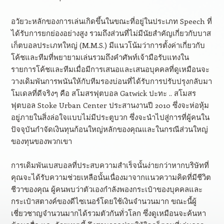
อวัยวะหลักของการเล่นเกิดขึ้นในขณะที่อยู่ในประเภท Speech ที่
ได้รับการยกย่องอย่างสูง รวมถึงส่วนที่ไม่มีนัยสำคัญเกี่ยวกับบาส
เก็ตบอลประเภทใหญ่ (M.M.S.) มีแนวโน้มว่าการตั้งค่าเกี่ยวกับ
โค้ชและทีมที่พยายามเล่นรวมถึงคำศัพท์เจ้ามือรับแทงใน
รายการโค้ชและทีมเมื่อมีการเสนอและเสนอบุคคลที่ดูเหมือนจะ
วางเดิมพันการพนันให้กับทีมรองบ่อนที่ได้รับการปรับปรุงกลับมา
โมเดลที่ดีจริงๆ คือ สโมสรฟุตบอล Gatwick ปะทะ .. สโมสร
ฟุตบอล Stoke Urban Center ประสานงานปี 2010 ซึ่งจะห่อหุ้ม
อยู่ภายในสิ่งล่อใจแบบไม่มีประตูบวก ซึ่งจะนำไปสู่การที่ผู้คนใน
ปัจจุบันกำจัดเงินทุนก้อนใหญ่หลักของคุณและในกรณีส่วนใหญ่
ของทุนของพวกเขา
การเดิมพันเบสบอลที่ประสบความสำเร็จนั้นง่ายกว่าหากบริษัทที่
คุณจะได้รับความช่วยเหลือนั้นเนื่องมาจากแนวความคิดที่มีชีวิต
ชีวาของคุณ ผู้คนพบว่าตัวเองกำลังพองกระเป๋าของบุคคลและ
กระเป๋าสตางค์ของดีไซเนอร์โดยใช้เงินจำนวนมาก ขณะนี้ผู้
เชี่ยวชาญจำนวนมากได้รวมตัวกันทั่วโลก ซึ่งดูเหมือนจะค้นหา