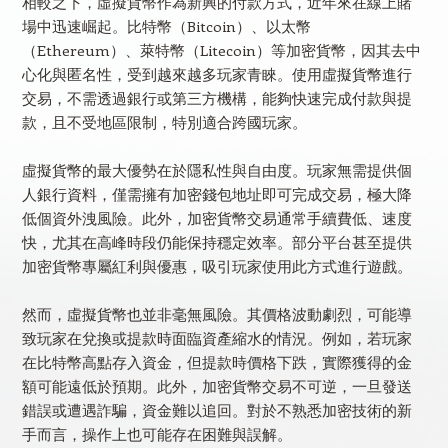
相較之下，虛擬貨幣作為新興的付款方式，近年來在線上賭
場中迅速崛起。比特幣（Bitcoin）、以太幣
（Ethereum）、萊特幣（Litecoin）等加密貨幣，因其去中
心化與匿名性，受到越來越多玩家青睞。使用虛擬貨幣進行
交易，不需透過銀行或第三方機構，能夠快速完成付款與提
款，且不受地區限制，特別適合跨國玩家。
虛擬貨幣的最大優勢在於隱私性與自由度。玩家無需提供個
人銀行資料，僅需擁有加密錢包地址即可完成交易，極大降
低個資外洩風險。此外，加密貨幣交易通常手續費低、速度
快，尤其在高峰時段仍能保持穩定效率。部分平台甚至提供
加密貨幣專屬紅利與優惠，吸引玩家使用此方式進行遊戲。
然而，虛擬貨幣也並非毫無風險。其價格波動劇烈，可能導
致玩家在兌換或提款時面臨資產縮水的情況。例如，若玩家
在比特幣高點存入資金，但提款時價格下跌，實際獲得的金
額可能遠低於預期。此外，加密貨幣交易不可逆，一旦發送
錯誤或遭遇詐騙，資金難以追回。對於不熟悉加密技術的新
手而言，操作上也可能存在困難與誤解。