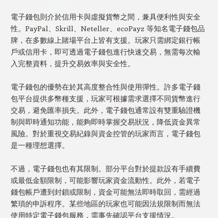
電子錢包則介於信用卡與虛擬貨幣之間，兼具便利性與安全
性。PayPal、Skrill、Neteller、ecoPayz 等知名電子錢包品
牌，在多數線上賭場平台上皆有支援。玩家只需綁定銀行帳
戶或信用卡，即可透過電子錢包進行快速交易，無需每次輸
入完整資料，提升交易效率與安全性。
電子錢包的優勢在於其高度整合性與使用彈性。許多電子錢
包平台提供多幣種支援，玩家可根據需求選擇不同貨幣進行
交易，避免匯率損失。此外，電子錢包通常設有雙重驗證機
制與即時通知功能，能夠即時掌握交易狀況，降低資金異常
風險。對於重視交易紀錄與資金控管的玩家而言，電子錢包
是一種理想選擇。
不過，電子錢包也有其限制。部分平台對於提款設有手續費
或最低金額限制，可能影響玩家資金流動性。此外，若電子
錢包帳戶遭到封鎖或限制，資金可能無法即時取回，需經過
繁瑣的申訴程序。某些地區的玩家也可能因法規限制而無法
使用特定電子錢包服務，需事先確認平台支援情況。