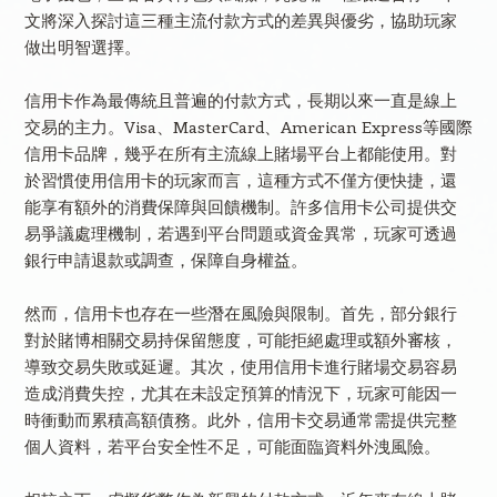
文將深入探討這三種主流付款方式的差異與優劣，協助玩家
做出明智選擇。
信用卡作為最傳統且普遍的付款方式，長期以來一直是線上
交易的主力。Visa、MasterCard、American Express等國際
信用卡品牌，幾乎在所有主流線上賭場平台上都能使用。對
於習慣使用信用卡的玩家而言，這種方式不僅方便快捷，還
能享有額外的消費保障與回饋機制。許多信用卡公司提供交
易爭議處理機制，若遇到平台問題或資金異常，玩家可透過
銀行申請退款或調查，保障自身權益。
然而，信用卡也存在一些潛在風險與限制。首先，部分銀行
對於賭博相關交易持保留態度，可能拒絕處理或額外審核，
導致交易失敗或延遲。其次，使用信用卡進行賭場交易容易
造成消費失控，尤其在未設定預算的情況下，玩家可能因一
時衝動而累積高額債務。此外，信用卡交易通常需提供完整
個人資料，若平台安全性不足，可能面臨資料外洩風險。