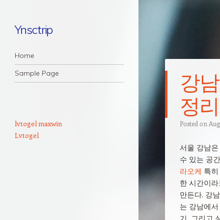
Ynsctrip
Navigation
Skip to content
Home
Sample Page
강남
정리
lvtogel maxwin
Posted on
Augu
Lvtogel
서울 강남은
수 있는 공
라오케
특히 
한 시간이라
만든다. 강남
는 강남에서
기, 그리고