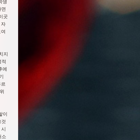
학생
하면
 이곳
 자
보여
놓치지
성적
후에
기
부르
분위
쌓이
그것
 시
해소