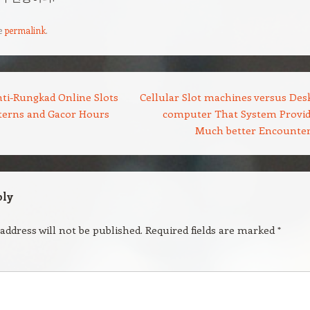
e
permalink
.
nti-Rungkad Online Slots
Cellular Slot machines versus Des
tterns and Gacor Hours
computer That System Provid
Much better Encounte
ply
address will not be published.
Required fields are marked
*