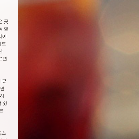
은 곳
% 할
되어
이트
난
부르면
이곳
하면
특히
 있
분
급스