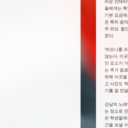
러운 인테리
들에게는 특
기본 요금에서
은 특히 음
주 와요. 
준다.
‘하모니룸 
않는다. 이곳
인 요소가 
는 추가 음
위해 이곳을
고 사진도 
기를 잘 전달
강남의 노래
는 장소로 진
은 학생들에게
간을 보낼 수