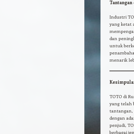
Tantangan
Industri T
yang ketat
mempengaru
dan peningk
untuk berk
penambahan
menarik leb
Kesimpula
TOTO di Rus
yang telah
tantangan,
dengan adan
penjudi, T
berbagai je