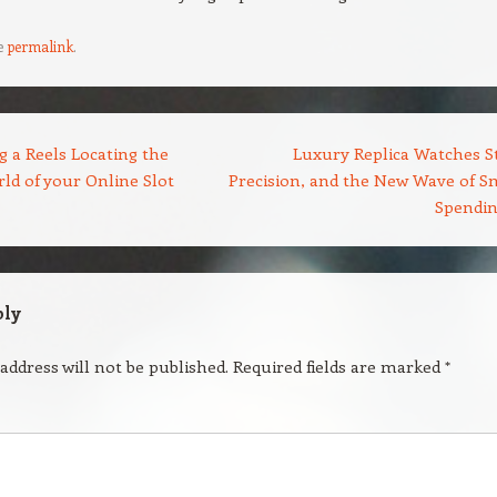
e
permalink
.
 a Reels Locating the
Luxury Replica Watches St
ld of your Online Slot
Precision, and the New Wave of S
Spendi
ply
address will not be published.
Required fields are marked
*