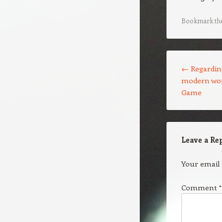
Bookmark th
Post navigation
←
Regarding
modern wor
Game
Leave a Re
Your email 
Comment
*