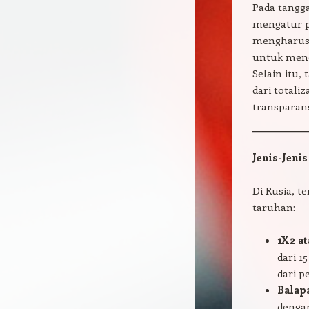
Pada tangg
mengatur p
mengharusk
untuk mene
Selain itu,
dari totali
transparans
Jenis-Jeni
Di Rusia, t
taruhan:​
1X2 at
dari 15
dari p
Balap
denga