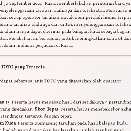
al 30 September 2020, Rusia memberlakukan peraturan baru y
enyelenggaraan taruhan olahraga dan totalizator. Peraturan i
an setiap operator taruhan untuk memperoleh lisensi terpis
rima taruhan olahraga dan untuk menyelenggarakan totaliza
 taruhan hanya dapat diterima pada balapan kuda sebagai bagian
zator. Perubahan ini bertujuan untuk meningkatkan kontrol dan
i dalam industri perjudian di Rusia.​
s TOTO yang Tersedia
erdapat beberapa jenis TOTO yang ditawarkan oleh operator
au 15
: Peserta harus menebak hasil dari setidaknya 9 pertandin
 yang disediakan.​
Skor Tepat
: Peserta harus menebak skor akhi
ertandingan tertentu dengan tepat.​
an Kuda
: Peserta memasang taruhan pada hasil balapan kuda,
n hadiah yang ditentukan berdasarkan jumlah taruhan yang