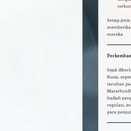
terkum
Setiap jeni
memberikan 
mereka.​
Perkemban
Sejak diber
Rusia, sep
taruhan pad
MarathonBe
hadiah yan
regulasi, i
para penjudi