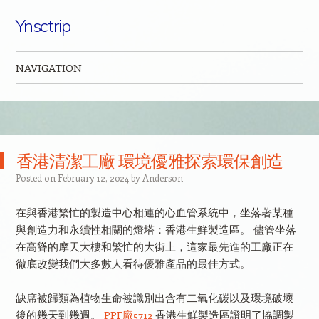
Ynsctrip
NAVIGATION
Skip to content
香港清潔工廠 環境優雅探索環保創造
Posted on
February 12, 2024
by
Anderson
在與香港繁忙的製造中心相連的心血管系統中，坐落著某種
與創造力和永續性相關的燈塔：香港生鮮製造區。 儘管坐落
在高聳的摩天大樓和繁忙的大街上，這家最先進的工廠正在
徹底改變我們大多數人看待優雅產品的最佳方式。
缺席被歸類為植物生命被識別出含有二氧化碳以及環境破壞
後的幾天到幾週。
PPF廠5712
香港生鮮製造區證明了協調製